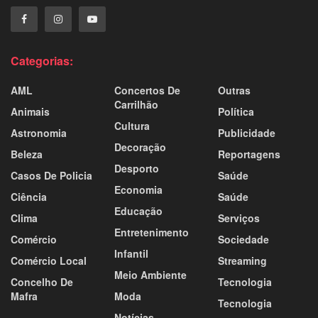
Categorias:
AML
Concertos De
Outras
Carrilhão
Animais
Política
Cultura
Astronomia
Publicidade
Decoração
Beleza
Reportagens
Desporto
Casos De Policia
Saúde
Economia
Ciência
Saúde
Educação
Clima
Serviços
Entretenimento
Comércio
Sociedade
Infantil
Comércio Local
Streaming
Meio Ambiente
Concelho De
Tecnologia
Mafra
Moda
Tecnologia
Notícias