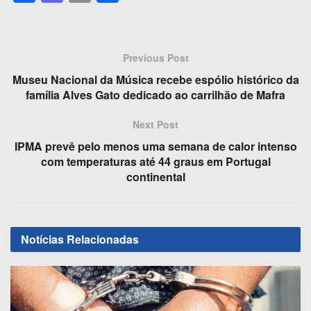
a
a
m
h
c
st
ail
ar
e
o
e
Previous Post
b
d
Museu Nacional da Música recebe espólio histórico da
o
o
família Alves Gato dedicado ao carrilhão de Mafra
o
n
Next Post
k
IPMA prevê pelo menos uma semana de calor intenso
com temperaturas até 44 graus em Portugal
continental
Notícias
Relacionadas