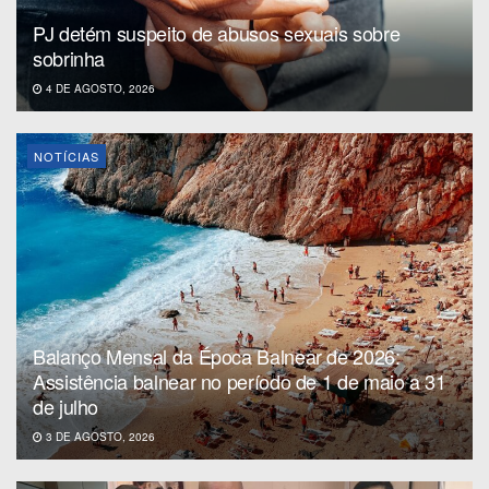
PJ detém suspeito de abusos sexuais sobre
sobrinha
4 DE AGOSTO, 2026
NOTÍCIAS
Balanço Mensal da Época Balnear de 2026:
Assistência balnear no período de 1 de maio a 31
de julho
3 DE AGOSTO, 2026