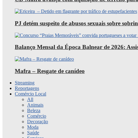
PJ detém suspeito de abusos sexuais sobre sobri
Balanço Mensal da Época Balnear de 2026: Assist
Mafra – Resgate de canídeo
Streaming
Reportagens
Comércio Local
All
Animais
Beleza
Comércio
Decoração
Moda
Saúde