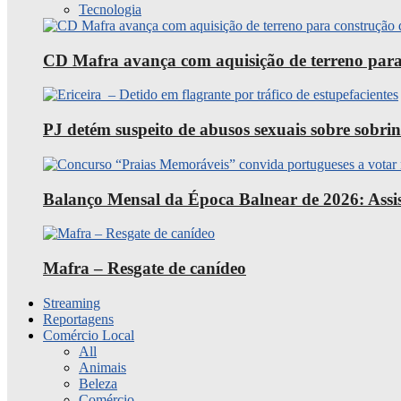
Tecnologia
CD Mafra avança com aquisição de terreno para
PJ detém suspeito de abusos sexuais sobre sobri
Balanço Mensal da Época Balnear de 2026: Assist
Mafra – Resgate de canídeo
Streaming
Reportagens
Comércio Local
All
Animais
Beleza
Comércio