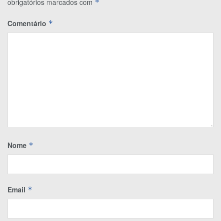
obrigatórios marcados com
*
Comentário
*
Nome
*
Email
*