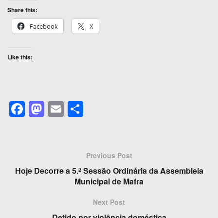
Share this:
Facebook
X
Like this:
F
M
E
S
a
a
m
h
c
st
ail
ar
e
o
e
Previous Post
b
d
Hoje Decorre a 5.ª Sessão Ordinária da Assembleia
o
o
Municipal de Mafra
o
n
Next Post
Detido por violência doméstica