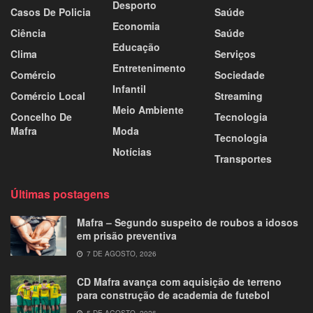
Desporto
Casos De Policia
Saúde
Economia
Ciência
Saúde
Educação
Clima
Serviços
Entretenimento
Comércio
Sociedade
Infantil
Comércio Local
Streaming
Meio Ambiente
Concelho De
Tecnologia
Mafra
Moda
Tecnologia
Notícias
Transportes
Últimas postagens
Mafra – Segundo suspeito de roubos a idosos
em prisão preventiva
7 DE AGOSTO, 2026
CD Mafra avança com aquisição de terreno
para construção de academia de futebol
5 DE AGOSTO, 2026