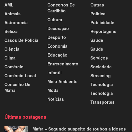
AML
Concertos De
Outras
Carrilhão
Animais
Política
Cultura
Astronomia
Publicidade
Decoração
Beleza
Reportagens
Desporto
Casos De Policia
Saúde
Economia
Ciência
Saúde
Educação
Clima
Serviços
Entretenimento
Comércio
Sociedade
Infantil
Comércio Local
Streaming
Meio Ambiente
Concelho De
Tecnologia
Mafra
Moda
Tecnologia
Notícias
Transportes
Últimas postagens
Mafra – Segundo suspeito de roubos a idosos