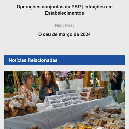
e
o
e
Operações conjuntas da PSP | Infrações em
b
d
Estabelecimentos
o
o
Next Post
o
n
O céu de março de 2024
k
Notícias
Relacionadas