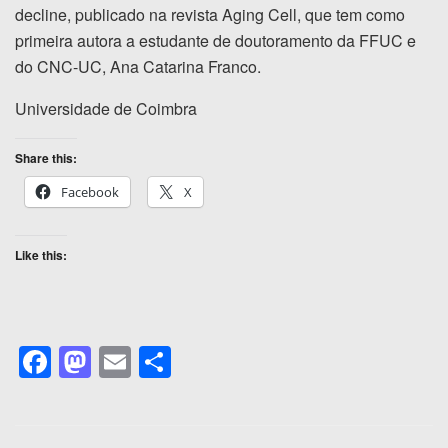
decline, publicado na revista Aging Cell, que tem como
primeira autora a estudante de doutoramento da FFUC e
do CNC-UC, Ana Catarina Franco.
Universidade de Coimbra
Share this:
Facebook
X
Like this:
F
M
E
S
a
a
m
h
c
st
ail
ar