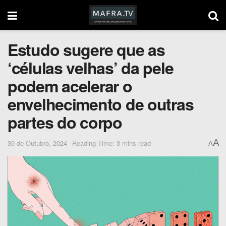
Estudo sugere que as
‘células velhas’ da pele
podem acelerar o
envelhecimento de outras
partes do corpo
A
30 de Outubro, 2024
Reading Time: 3 mins read
A