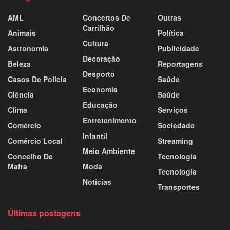
AML
Concertos De
Outras
Carrilhão
Animais
Política
Cultura
Astronomia
Publicidade
Decoração
Beleza
Reportagens
Desporto
Casos De Policia
Saúde
Economia
Ciência
Saúde
Educação
Clima
Serviços
Entretenimento
Comércio
Sociedade
Infantil
Comércio Local
Streaming
Meio Ambiente
Concelho De
Tecnologia
Mafra
Moda
Tecnologia
Notícias
Transportes
Últimas postagens