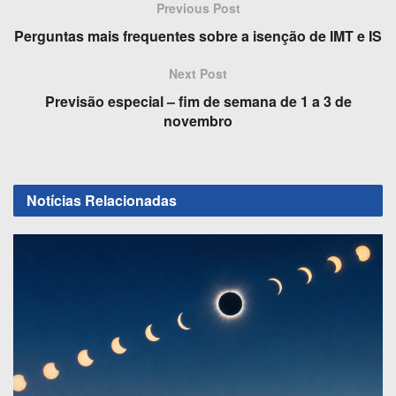
e
o
e
Previous Post
b
d
Perguntas mais frequentes sobre a isenção de IMT e IS
o
o
Next Post
o
n
Previsão especial – fim de semana de 1 a 3 de
k
novembro
Notícias
Relacionadas