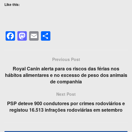
Like this:
F
M
E
S
a
a
m
h
c
st
ail
ar
Previous Post
e
o
e
Royal Canin alerta para os riscos das férias nos
b
d
hábitos alimentares e no excesso de peso dos animais
o
o
de companhia
o
n
Next Post
k
PSP deteve 900 condutores por crimes rodoviários e
registou 16.513 infrações rodoviárias em setembro