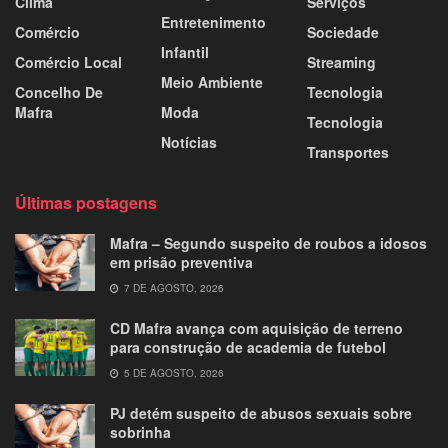
Clima
Serviços
Entretenimento
Comércio
Sociedade
Infantil
Comércio Local
Streaming
Meio Ambiente
Concelho De
Tecnologia
Mafra
Moda
Tecnologia
Notícias
Transportes
Últimas postagens
Mafra – Segundo suspeito de roubos a idosos
em prisão preventiva
7 DE AGOSTO, 2026
CD Mafra avança com aquisição de terreno
para construção de academia de futebol
5 DE AGOSTO, 2026
PJ detém suspeito de abusos sexuais sobre
sobrinha