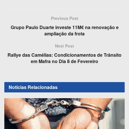
a
a
m
h
c
st
ail
ar
Previous Post
e
o
e
Grupo Paulo Duarte investe 11M€ na renovação e
b
d
ampliação da frota
o
o
Next Post
o
n
Rallye das Camélias: Condicionamentos de Trânsito
k
em Mafra no Dia 8 de Fevereiro
Notícias
Relacionadas