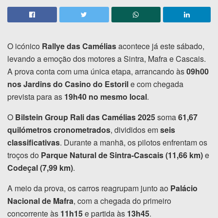
O icónico
Rallye das Camélias
acontece já este sábado,
levando a emoção dos motores a Sintra, Mafra e Cascais.
A prova conta com uma única etapa, arrancando às
09h00
nos Jardins do Casino do Estoril
e com chegada
prevista para as
19h40 no mesmo local
.
O
Bilstein Group Rali das Camélias 2025
soma
61,67
quilómetros cronometrados
, divididos em
seis
classificativas
. Durante a manhã, os pilotos enfrentam os
troços do
Parque Natural de Sintra-Cascais (11,66 km)
e
Codeçal (7,99 km)
.
A meio da prova, os carros reagrupam junto ao
Palácio
Nacional de Mafra
, com a chegada do primeiro
concorrente às
11h15
e partida às
13h45
.