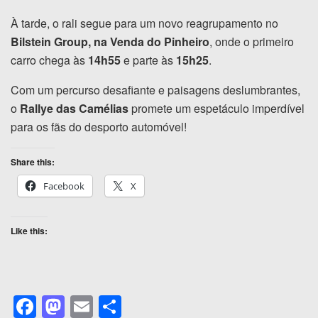
À tarde, o rali segue para um novo reagrupamento no
Bilstein Group, na Venda do Pinheiro
, onde o primeiro
carro chega às
14h55
e parte às
15h25
.
Com um percurso desafiante e paisagens deslumbrantes,
o
Rallye das Camélias
promete um espetáculo imperdível
para os fãs do desporto automóvel!
Share this:
Facebook
X
Like this:
F
M
E
S