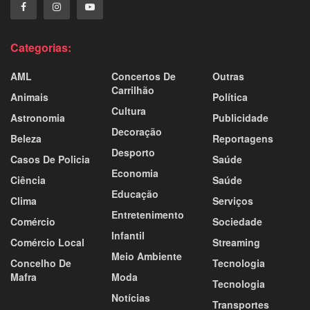
Categorias:
AML
Concertos De
Outras
Carrilhão
Animais
Política
Cultura
Astronomia
Publicidade
Decoração
Beleza
Reportagens
Desporto
Casos De Policia
Saúde
Economia
Ciência
Saúde
Educação
Clima
Serviços
Entretenimento
Comércio
Sociedade
Infantil
Comércio Local
Streaming
Meio Ambiente
Concelho De
Tecnologia
Mafra
Moda
Tecnologia
Notícias
Transportes