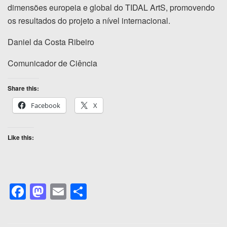
dimensões europeia e global do TIDAL ArtS, promovendo
os resultados do projeto a nível internacional.
Daniel da Costa Ribeiro
Comunicador de Ciência
Share this:
Facebook
X
Like this:
F
M
E
S
a
a
m
h
c
st
ail
ar