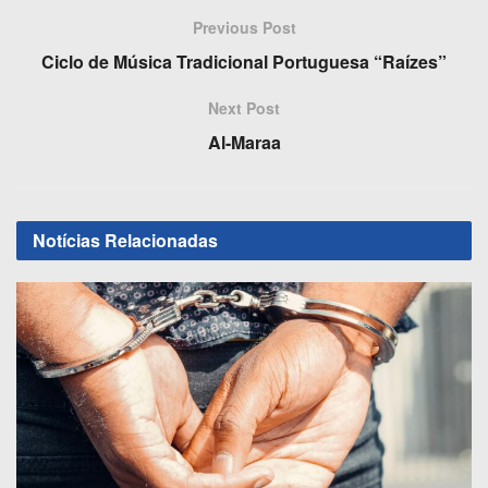
e
o
e
Previous Post
b
d
Ciclo de Música Tradicional Portuguesa “Raízes”
o
o
Next Post
o
n
Al-Maraa
k
Notícias
Relacionadas