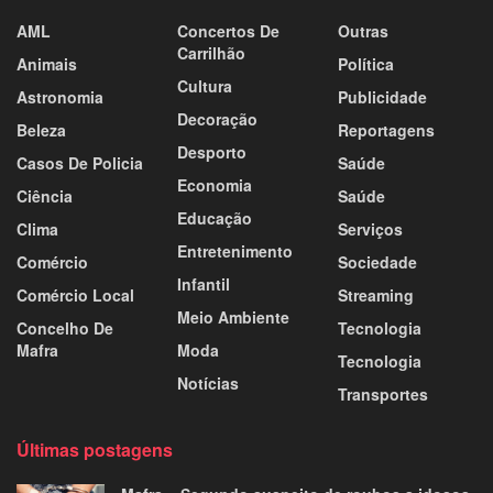
AML
Concertos De
Outras
Carrilhão
Animais
Política
Cultura
Astronomia
Publicidade
Decoração
Beleza
Reportagens
Desporto
Casos De Policia
Saúde
Economia
Ciência
Saúde
Educação
Clima
Serviços
Entretenimento
Comércio
Sociedade
Infantil
Comércio Local
Streaming
Meio Ambiente
Concelho De
Tecnologia
Mafra
Moda
Tecnologia
Notícias
Transportes
Últimas postagens