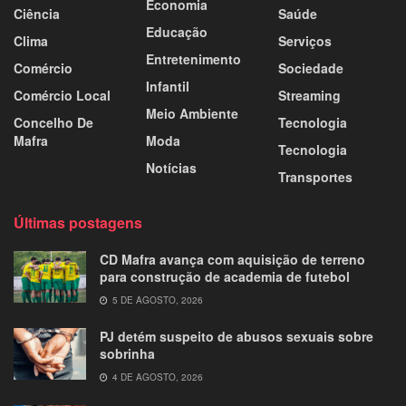
Economia
Ciência
Saúde
Educação
Clima
Serviços
Entretenimento
Comércio
Sociedade
Infantil
Comércio Local
Streaming
Meio Ambiente
Concelho De
Tecnologia
Mafra
Moda
Tecnologia
Notícias
Transportes
Últimas postagens
CD Mafra avança com aquisição de terreno
para construção de academia de futebol
5 DE AGOSTO, 2026
PJ detém suspeito de abusos sexuais sobre
sobrinha
4 DE AGOSTO, 2026