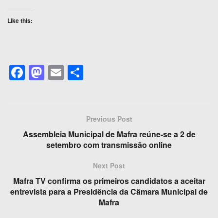
Like this:
F
M
E
S
a
a
m
h
c
st
ail
ar
e
o
e
Previous Post
b
d
Assembleia Municipal de Mafra reúne-se a 2 de
o
o
setembro com transmissão online
o
n
Next Post
k
Mafra TV confirma os primeiros candidatos a aceitar
entrevista para a Presidência da Câmara Municipal de
Mafra