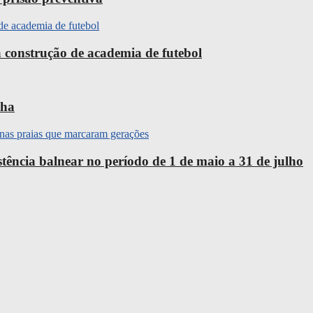
 construção de academia de futebol
nha
ência balnear no período de 1 de maio a 31 de julho