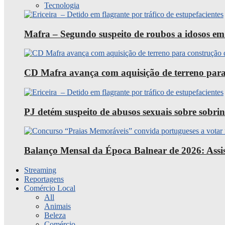
Tecnologia
Mafra – Segundo suspeito de roubos a idosos em
CD Mafra avança com aquisição de terreno para
PJ detém suspeito de abusos sexuais sobre sobri
Balanço Mensal da Época Balnear de 2026: Assist
Streaming
Reportagens
Comércio Local
All
Animais
Beleza
Comércio