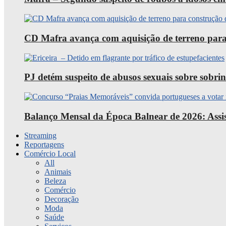
CD Mafra avança com aquisição de terreno para
PJ detém suspeito de abusos sexuais sobre sobri
Balanço Mensal da Época Balnear de 2026: Assist
Streaming
Reportagens
Comércio Local
All
Animais
Beleza
Comércio
Decoração
Moda
Saúde