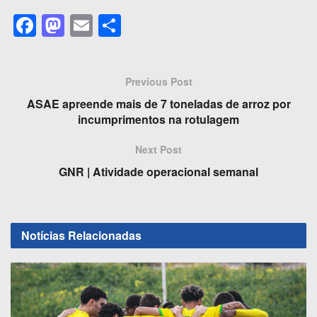
F
M
E
S
a
a
m
h
c
st
ail
ar
Previous Post
e
o
e
ASAE apreende mais de 7 toneladas de arroz por
b
d
incumprimentos na rotulagem
o
o
Next Post
o
n
GNR | Atividade operacional semanal
k
Notícias
Relacionadas