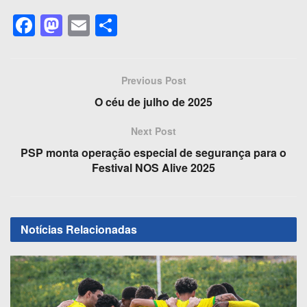
F
M
E
S
a
a
m
h
c
st
ail
ar
Previous Post
e
o
e
O céu de julho de 2025
b
d
o
o
Next Post
o
n
PSP monta operação especial de segurança para o
Festival NOS Alive 2025
k
Notícias
Relacionadas