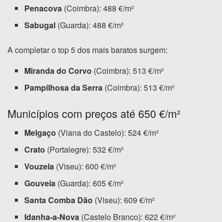
Penacova
(Coimbra): 488 €/m²
Sabugal
(Guarda): 488 €/m²
A completar o top 5 dos mais baratos surgem:
Miranda do Corvo
(Coimbra): 513 €/m²
Pampilhosa da Serra
(Coimbra): 513 €/m²
Municípios com preços até 650 €/m²
Melgaço
(Viana do Castelo): 524 €/m²
Crato
(Portalegre): 532 €/m²
Vouzela
(Viseu): 600 €/m²
Gouveia
(Guarda): 605 €/m²
Santa Comba Dão
(Viseu): 609 €/m²
Idanha-a-Nova
(Castelo Branco): 622 €/m²