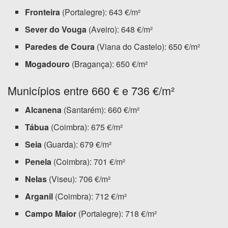
Fronteira
(Portalegre): 643 €/m²
Sever do Vouga
(Aveiro): 648 €/m²
Paredes de Coura
(Viana do Castelo): 650 €/m²
Mogadouro
(Bragança): 650 €/m²
Municípios entre 660 € e 736 €/m²
Alcanena
(Santarém): 660 €/m²
Tábua
(Coimbra): 675 €/m²
Seia
(Guarda): 679 €/m²
Penela
(Coimbra): 701 €/m²
Nelas
(Viseu): 706 €/m²
Arganil
(Coimbra): 712 €/m²
Campo Maior
(Portalegre): 718 €/m²