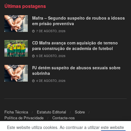
Últimas postagens
Mafra – Segundo suspeito de roubos a idosos
em prisão preventiva
7 DE AGOSTO, 2026
CD Mafra avança com aquisição de terreno
para construção de academia de futebol
5 DE AGOSTO, 2026
PJ detém suspeito de abusos sexuais sobre
sobrinha
4 DE AGOSTO, 2026
Ficha Técnica
Estatuto Editorial
Sobre
Política de Privacidade
Contacte-nos
Este website utiliza cookies. Ao continuar a utilizar este website
© 2024
Mafra.TV