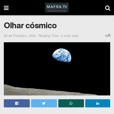
Olhar cósmico
A
26 de Fevereiro, 2024
Reading Time: 4 mins read
A