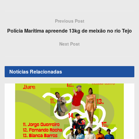
a
a
m
h
c
st
ail
ar
e
o
e
Previous Post
b
d
Polícia Marítima apreende 13kg de meixão no rio Tejo
o
o
Next Post
o
n
k
Notícias
Relacionadas