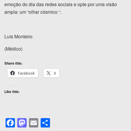
emoção do dia das redes sociais e opte por uma visão
ampla: um “olhar cósmico “.
Luís Monteiro
(Médico)
Share this:
Facebook
X
Like this:
F
M
E
S