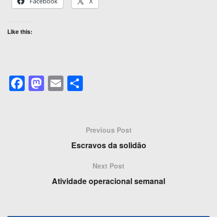
Facebook
X
Like this:
F
M
E
S
a
a
m
h
c
st
ail
ar
e
o
e
Previous Post
b
d
Escravos da solidão
o
o
Next Post
o
n
Atividade operacional semanal
k