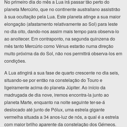
No primeiro dia do mês a Lua irá passar tão perto do
planeta Mercúrio, que no continente australiano assistirão
à sua ocultação pela Lua. Este planeta atinge a sua maior
elongação (afastamento relativamente ao Sol) para leste
no dia oito, dando-nos assim mais tempo para observa-lo
ao anoitecer. Em contraponto, na segunda quinzena do
mês tanto Mercúrio como Vénus estarão numa direção
muito próxima da do Sol, não nos permitirá observa-los em
condições.
A Lua atingirá a sua fase de quarto crescente no dia seis,
situando-se por então na constelação do Touro e
ligeiramente acima do planeta Júpiter. Ao início da
madrugada de dia nove, iremos encontra-la junto ao
planeta Marte, enquanto na noite seguinte ter-se-á
deslocado até junto de Pólux, uma estrela gigante
vermelha situada a 34 anos-luz de nós, a qual é a estrela
com maior brilho aparente da constelação dos Gémeos.