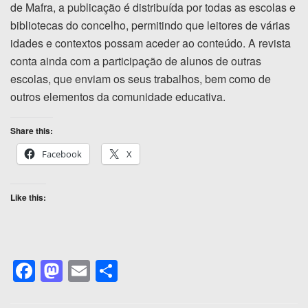
de Mafra, a publicação é distribuída por todas as escolas e
bibliotecas do concelho, permitindo que leitores de várias
idades e contextos possam aceder ao conteúdo. A revista
conta ainda com a participação de alunos de outras
escolas, que enviam os seus trabalhos, bem como de
outros elementos da comunidade educativa.
Share this:
Facebook
X
Like this:
F
M
E
S
a
a
m
h