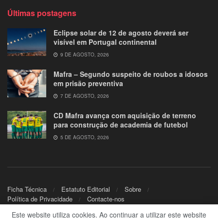
Últimas postagens
Eclipse solar de 12 de agosto deverá ser
visível em Portugal continental
9 DE AGOSTO, 2026
Mafra – Segundo suspeito de roubos a idosos
em prisão preventiva
7 DE AGOSTO, 2026
CD Mafra avança com aquisição de terreno
para construção de academia de futebol
5 DE AGOSTO, 2026
Ficha Técnica
Estatuto Editorial
Sobre
Política de Privacidade
Contacte-nos
Este website utiliza cookies. Ao continuar a utilizar este website
© 2024
Mafra.TV