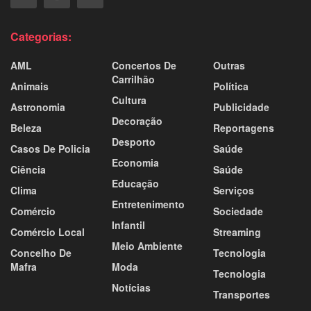
Categorias:
AML
Concertos De
Outras
Carrilhão
Animais
Política
Cultura
Astronomia
Publicidade
Decoração
Beleza
Reportagens
Desporto
Casos De Policia
Saúde
Economia
Ciência
Saúde
Educação
Clima
Serviços
Entretenimento
Comércio
Sociedade
Infantil
Comércio Local
Streaming
Meio Ambiente
Concelho De
Tecnologia
Mafra
Moda
Tecnologia
Notícias
Transportes