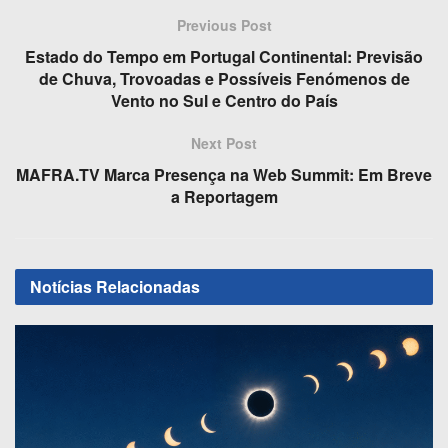
c
st
ail
ar
Previous Post
e
o
e
Estado do Tempo em Portugal Continental: Previsão
b
d
de Chuva, Trovoadas e Possíveis Fenómenos de
o
o
Vento no Sul e Centro do País
o
n
Next Post
k
MAFRA.TV Marca Presença na Web Summit: Em Breve
a Reportagem
Notícias
Relacionadas