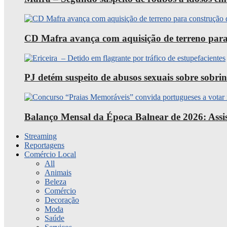
CD Mafra avança com aquisição de terreno para
PJ detém suspeito de abusos sexuais sobre sobri
Balanço Mensal da Época Balnear de 2026: Assist
Streaming
Reportagens
Comércio Local
All
Animais
Beleza
Comércio
Decoração
Moda
Saúde