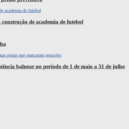
 construção de academia de futebol
nha
ência balnear no período de 1 de maio a 31 de julho