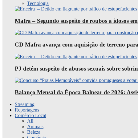
Tecnologia
Mafra – Segundo suspeito de roubos a idosos em
CD Mafra avança com aquisição de terreno para
PJ detém suspeito de abusos sexuais sobre sobri
Balanço Mensal da Época Balnear de 2026: Assist
Streaming
Reportagens
Comércio Local
All
Animais
Beleza
Comércio