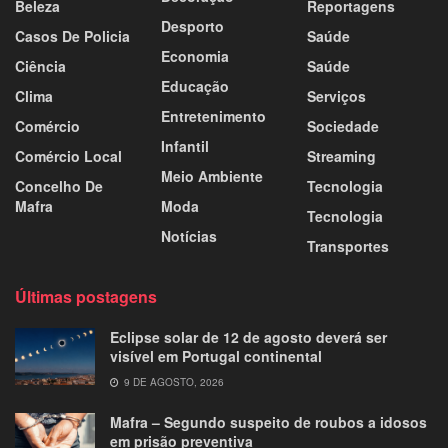
Beleza
Reportagens
Desporto
Casos De Policia
Saúde
Economia
Ciência
Saúde
Educação
Clima
Serviços
Entretenimento
Comércio
Sociedade
Infantil
Comércio Local
Streaming
Meio Ambiente
Concelho De
Tecnologia
Mafra
Moda
Tecnologia
Notícias
Transportes
Últimas postagens
Eclipse solar de 12 de agosto deverá ser
visível em Portugal continental
9 DE AGOSTO, 2026
Mafra – Segundo suspeito de roubos a idosos
em prisão preventiva