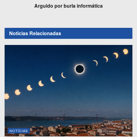
k
Arguido por burla informática
Notícias
Relacionadas
NOTÍCIAS