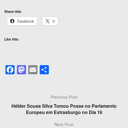
Share this:
Facebook
X
Like this:
F
M
E
S
a
a
m
h
c
st
ail
ar
e
o
e
Previous Post
b
d
Hélder Sousa Silva Tomou Posse no Parlamento
o
o
Europeu em Estrasburgo no Dia 16
o
n
Next Post