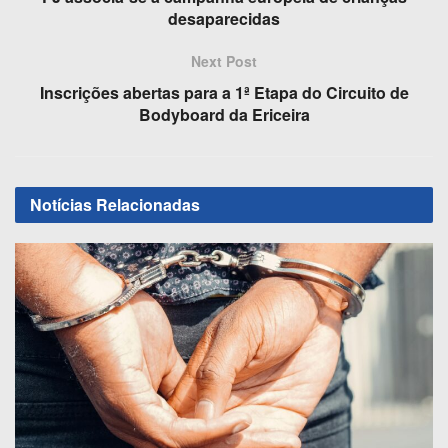
o
o
desaparecidas
o
n
Next Post
k
Inscrições abertas para a 1ª Etapa do Circuito de
Bodyboard da Ericeira
Notícias
Relacionadas