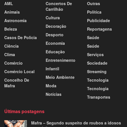
AML
Concertos De
Outras
Carrilhão
Animais
Política
Cultura
Astronomia
Publicidade
Decoração
Beleza
Reportagens
Desporto
Casos De Policia
Saúde
Economia
Ciência
Saúde
Educação
Clima
Serviços
Entretenimento
Comércio
Sociedade
Infantil
Comércio Local
Streaming
Meio Ambiente
Concelho De
Tecnologia
Mafra
Moda
Tecnologia
Notícias
Transportes
Últimas postagens
Mafra – Segundo suspeito de roubos a idosos