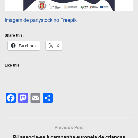
Imagem de partystock no Freepik
Share this:
Facebook
X
Like this:
F
M
E
S
a
a
m
h
c
st
ail
ar
e
o
e
Previous Post
b
d
PJ associa-se à campanha europeia de crianças