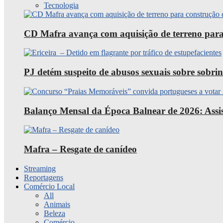
Tecnologia
CD Mafra avança com aquisição de terreno para
PJ detém suspeito de abusos sexuais sobre sobri
Balanço Mensal da Época Balnear de 2026: Assist
Mafra – Resgate de canídeo
Streaming
Reportagens
Comércio Local
All
Animais
Beleza
Comércio