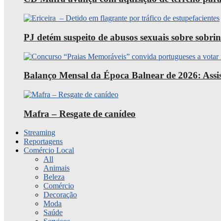
PJ detém suspeito de abusos sexuais sobre sobri
Balanço Mensal da Época Balnear de 2026: Assist
Mafra – Resgate de canídeo
Streaming
Reportagens
Comércio Local
All
Animais
Beleza
Comércio
Decoração
Moda
Saúde