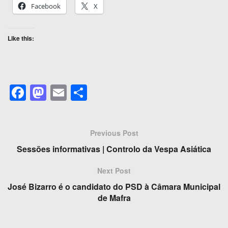
Facebook
X
Like this:
F
M
E
S
a
a
m
h
c
st
ail
ar
Previous Post
e
o
e
Sessões informativas | Controlo da Vespa Asiática
b
d
o
o
Next Post
o
n
José Bizarro é o candidato do PSD à Câmara Municipal
de Mafra
k