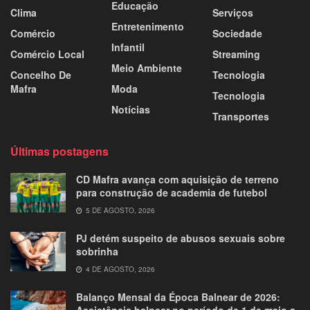
Educação
Clima
Serviços
Entretenimento
Comércio
Sociedade
Infantil
Comércio Local
Streaming
Meio Ambiente
Concelho De
Tecnologia
Mafra
Moda
Tecnologia
Notícias
Transportes
Últimas postagens
CD Mafra avança com aquisição de terreno
para construção de academia de futebol
5 DE AGOSTO, 2026
PJ detém suspeito de abusos sexuais sobre
sobrinha
4 DE AGOSTO, 2026
Balanço Mensal da Época Balnear de 2026:
Assistência balnear no período de 1 de maio a