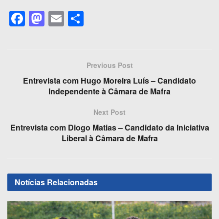
F
M
E
S
a
a
m
h
c
st
ail
ar
e
o
e
Previous Post
b
d
Entrevista com Hugo Moreira Luís – Candidato
o
o
Independente à Câmara de Mafra
o
n
Next Post
k
Entrevista com Diogo Matias – Candidato da Iniciativa
Liberal à Câmara de Mafra
Notícias
Relacionadas