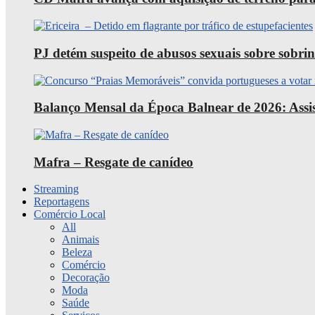
PJ detém suspeito de abusos sexuais sobre sobri
Balanço Mensal da Época Balnear de 2026: Assist
Mafra – Resgate de canídeo
Streaming
Reportagens
Comércio Local
All
Animais
Beleza
Comércio
Decoração
Moda
Saúde