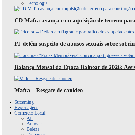
Tecnologia
CD Mafra avança com aquisição de terreno para
PJ detém suspeito de abusos sexuais sobre sobri
Balanço Mensal da Época Balnear de 2026: Assist
Mafra – Resgate de canídeo
Streaming
Reportagens
Comércio Local
All
Animais
Beleza
Comércio