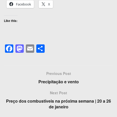
Facebook
X
Like this:
F
M
E
S
a
a
m
h
c
st
ail
ar
e
o
e
Previous Post
b
d
Precipitação e vento
o
o
Next Post
o
n
Preço dos combustíveis na próxima semana | 20 a 26
k
de janeiro