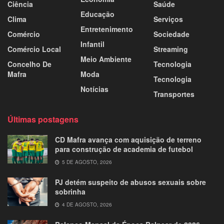
Ciência
Saúde
Educação
Clima
Serviços
Entretenimento
Comércio
Sociedade
Infantil
Comércio Local
Streaming
Meio Ambiente
Concelho De
Tecnologia
Mafra
Moda
Tecnologia
Notícias
Transportes
Últimas postagens
CD Mafra avança com aquisição de terreno
para construção de academia de futebol
5 DE AGOSTO, 2026
PJ detém suspeito de abusos sexuais sobre
sobrinha
4 DE AGOSTO, 2026