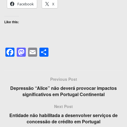
Facebook
X
Like this:
F
M
E
S
a
a
m
h
c
st
ail
ar
e
o
e
Previous Post
b
d
Depressão “Alice” não deverá provocar impactos
o
o
significativos em Portugal Continental
o
n
Next Post
k
Entidade não habilitada a desenvolver serviços de
concessão de crédito em Portugal