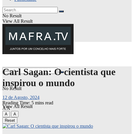
No Result
View All Result
Carl Sagan: O cientista que
inspirou o mundo
No Result
12 de Agosto, 2024
Reading Time: 5 mins read
View All Result
A
A
A
A
Reset