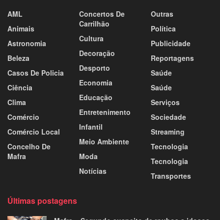
AML
Concertos De
Outras
Carrilhão
Animais
Política
Cultura
Astronomia
Publicidade
Decoração
Beleza
Reportagens
Desporto
Casos De Policia
Saúde
Economia
Ciência
Saúde
Educação
Clima
Serviços
Entretenimento
Comércio
Sociedade
Infantil
Comércio Local
Streaming
Meio Ambiente
Concelho De
Tecnologia
Mafra
Moda
Tecnologia
Notícias
Transportes
Últimas postagens