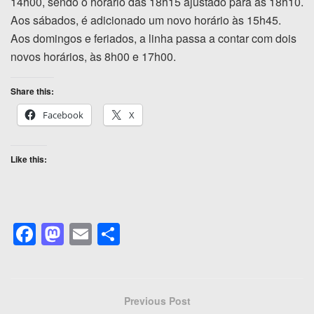
14h00, sendo o horário das 18h15 ajustado para as 18h10.
Aos sábados, é adicionado um novo horário às 15h45.
Aos domingos e feriados, a linha passa a contar com dois
novos horários, às 8h00 e 17h00.
Share this:
Facebook
X
Like this:
F
M
E
S
a
a
m
h
c
st
ail
ar
e
o
e
Previous Post