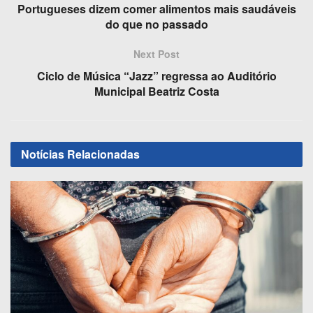
b
d
Portugueses dizem comer alimentos mais saudáveis
o
o
do que no passado
o
n
Next Post
k
Ciclo de Música “Jazz” regressa ao Auditório
Municipal Beatriz Costa
Notícias
Relacionadas