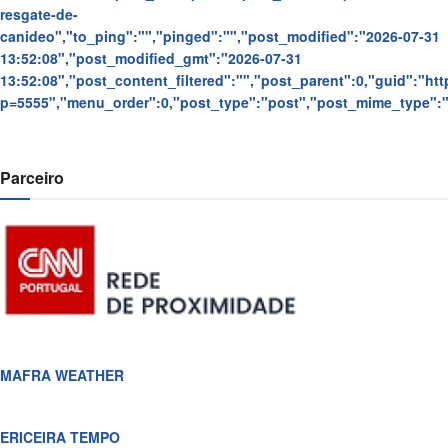
resgate-de-
canideo","to_ping":"","pinged":"","post_modified":"2026-07-31
13:52:08","post_modified_gmt":"2026-07-31
13:52:08","post_content_filtered":"","post_parent":0,"guid":"https
p=5555","menu_order":0,"post_type":"post","post_mime_type":"",
Parceiro
MAFRA WEATHER
ERICEIRA TEMPO