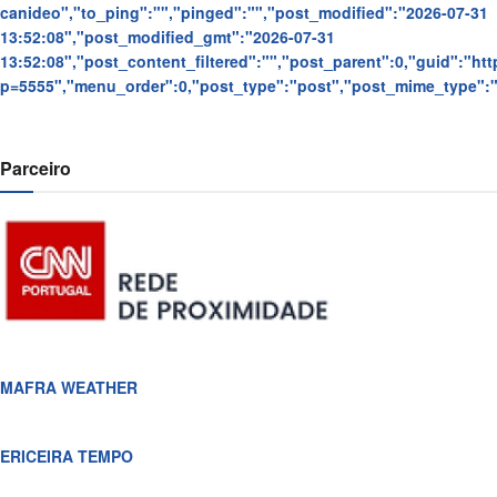
canideo","to_ping":"","pinged":"","post_modified":"2026-07-31
13:52:08","post_modified_gmt":"2026-07-31
13:52:08","post_content_filtered":"","post_parent":0,"guid":"https
p=5555","menu_order":0,"post_type":"post","post_mime_type":"",
Parceiro
MAFRA WEATHER
ERICEIRA TEMPO