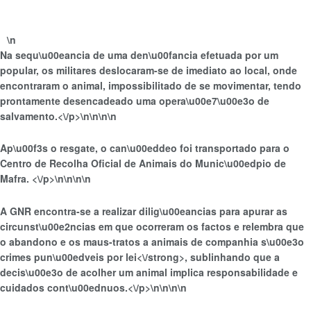
\n
Na sequ\u00eancia de uma den\u00fancia efetuada por um
popular, os militares deslocaram-se de imediato ao local, onde
encontraram o animal, impossibilitado de se movimentar, tendo
prontamente desencadeado uma opera\u00e7\u00e3o de
salvamento.<\/p>\n
\n\n\n
Ap\u00f3s o resgate, o can\u00eddeo foi transportado para o
Centro de Recolha Oficial de Animais do Munic\u00edpio de
Mafra. <\/p>\n
\n\n
\n
A GNR encontra-se a realizar dilig\u00eancias para apurar as
circunst\u00e2ncias em que ocorreram os factos e
relembra que
o abandono e os maus-tratos a animais de companhia s\u00e3o
crimes pun\u00edveis por lei<\/strong>, sublinhando que a
decis\u00e3o de acolher um animal implica responsabilidade e
cuidados cont\u00ednuos.<\/p>\n
\n\n
\n