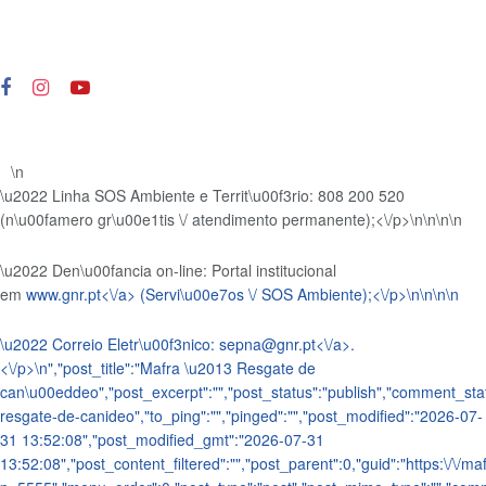
\n
\u2022 Linha SOS Ambiente e Territ\u00f3rio: 808 200 520
(n\u00famero gr\u00e1tis \/ atendimento permanente);<\/p>\n
\n\n\n
\u2022 Den\u00fancia on-line: Portal institucional
em
www.gnr.pt<\/a> (Servi\u00e7os \/ SOS Ambiente);<\/p>\n
\n\n
\n
\u2022 Correio Eletr\u00f3nico:
sepna@gnr.pt<\/a>.
<\/p>\n
","post_title":"Mafra \u2013 Resgate de
can\u00eddeo","post_excerpt":"","post_status":"publish","comment_sta
resgate-de-canideo","to_ping":"","pinged":"","post_modified":"2026-07-
31 13:52:08","post_modified_gmt":"2026-07-31
13:52:08","post_content_filtered":"","post_parent":0,"guid":"https:\/\/maf