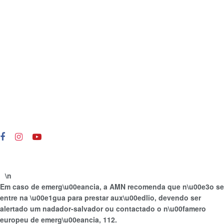
\n
Em caso de emerg\u00eancia, a AMN recomenda que n\u00e3o se
entre na \u00e1gua para prestar aux\u00edlio, devendo ser
alertado um nadador-salvador ou contactado o n\u00famero
europeu de emerg\u00eancia, 112.