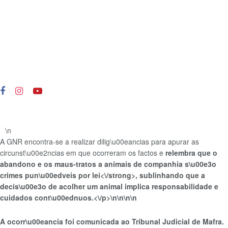
\n
A GNR encontra-se a realizar dilig\u00eancias para apurar as
circunst\u00e2ncias em que ocorreram os factos e
relembra que o
abandono e os maus-tratos a animais de companhia s\u00e3o
crimes pun\u00edveis por lei<\/strong>, sublinhando que a
decis\u00e3o de acolher um animal implica responsabilidade e
cuidados cont\u00ednuos.<\/p>\n
\n\n\n
A ocorr\u00eancia foi comunicada ao Tribunal Judicial de Mafra.