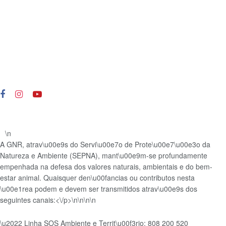
\n
A GNR, atrav\u00e9s do Servi\u00e7o de Prote\u00e7\u00e3o da
Natureza e Ambiente (SEPNA), mant\u00e9m-se profundamente
empenhada na defesa dos valores naturais, ambientais e do bem-
estar animal. Quaisquer den\u00fancias ou contributos nesta
\u00e1rea podem e devem ser transmitidos atrav\u00e9s dos
seguintes canais:<\/p>\n
\n\n\n
\u2022 Linha SOS Ambiente e Territ\u00f3rio: 808 200 520