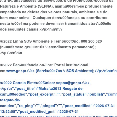
A GNR, atrav\u00e9s do Servi\u00e7o de Prote\u00e7\u00e3o da
Natureza e Ambiente (SEPNA), mant\u00e9m-se profundamente
empenhada na defesa dos valores naturais, ambientais e do
bem-estar animal. Quaisquer den\u00fancias ou contributos
nesta \u00e1rea podem e devem ser transmitidos atrav\u00e9s
dos seguintes canais:<\/p>\n
\n\n
\n
\u2022 Linha SOS Ambiente e Territ\u00f3rio: 808 200 520
(n\u00famero gr\u00e1tis \/ atendimento permanente);
<\/p>\n
\n\n
\n
\u2022 Den\u00fancia on-line: Portal institucional
em
www.gnr.pt<\/a> (Servi\u00e7os \/ SOS Ambiente);<\/p>\n
\n\n
\n
\u2022 Correio Eletr\u00f3nico:
sepna@gnr.pt<\/a>.
<\/p>\n
","post_title":"Mafra \u2013 Resgate de
can\u00eddeo","post_excerpt":"","post_status":"publish","com
resgate-de-
canideo","to_ping":"","pinged":"","post_modified":"2026-07-31
13:52:08","post_modified_gmt":"2026-07-31