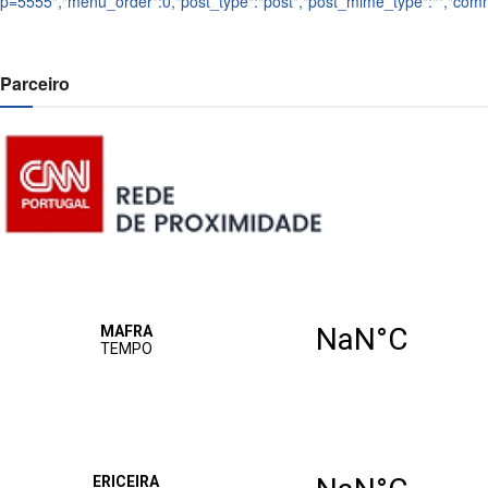
p=5555","menu_order":0,"post_type":"post","post_mime_type":"","comment
Parceiro