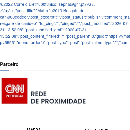
\u2022 Correio Eletr\u00f3nico:
sepna@gnr.pt<\/a>.
<\/p>\n
","post_title":"Mafra \u2013 Resgate de
can\u00eddeo","post_excerpt":"","post_status":"publish","comment_sta
resgate-de-canideo","to_ping":"","pinged":"","post_modified":"2026-07-
31 13:52:08","post_modified_gmt":"2026-07-31
13:52:08","post_content_filtered":"","post_parent":0,"guid":"https:\/\/maf
p=5555","menu_order":0,"post_type":"post","post_mime_type":"","comment
Parceiro