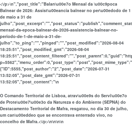
<\/p>\n
","post_title":"Balan\u00e7o Mensal da \u00c9poca
Balnear de 2026: Assist\u00eancia balnear no per\u00edodo de 1
de maio a 31 de
julho","post_excerpt":"","post_status":"publish","comment_st
mensal-da-epoca-balnear-de-2026-assistencia-balnear-no-
periodo-de-1-de-maio-a-31-de-
julho","to_ping":"","pinged":"","post_modified":"2026-08-04
18:25:51","post_modified_gmt":"2026-08-04
18:25:51","post_content_filtered":"","post_parent":0,"guid":"https
p=5562","menu_order":0,"post_type":"post","post_mime_type":""
{"ID":5555,"post_author":"2","post_date":"2026-07-31
13:52:05","post_date_gmt":"2026-07-31
13:52:05","post_content":"\n
O Comando Territorial de Lisboa, atrav\u00e9s do Servi\u00e7o
de Prote\u00e7\u00e3o da Natureza e do Ambiente (SEPNA) do
Destacamento Territorial de Mafra, resgatou, no dia 30 de julho,
um can\u00eddeo que se encontrava enterrado vivo, no
concelho de Mafra.<\/p>\n
\n\n
\n