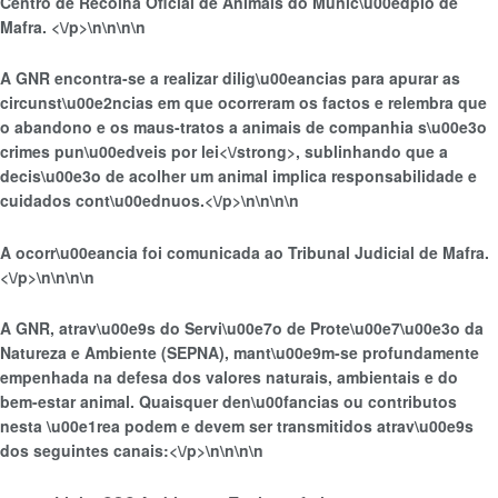
Centro de Recolha Oficial de Animais do Munic\u00edpio de
Mafra. <\/p>\n
\n\n
\n
A GNR encontra-se a realizar dilig\u00eancias para apurar as
circunst\u00e2ncias em que ocorreram os factos e
relembra que
o abandono e os maus-tratos a animais de companhia s\u00e3o
crimes pun\u00edveis por lei<\/strong>, sublinhando que a
decis\u00e3o de acolher um animal implica responsabilidade e
cuidados cont\u00ednuos.<\/p>\n
\n\n
\n
A ocorr\u00eancia foi comunicada ao Tribunal Judicial de Mafra.
<\/p>\n
\n\n
\n
A GNR, atrav\u00e9s do Servi\u00e7o de Prote\u00e7\u00e3o da
Natureza e Ambiente (SEPNA), mant\u00e9m-se profundamente
empenhada na defesa dos valores naturais, ambientais e do
bem-estar animal. Quaisquer den\u00fancias ou contributos
nesta \u00e1rea podem e devem ser transmitidos atrav\u00e9s
dos seguintes canais:<\/p>\n
\n\n
\n