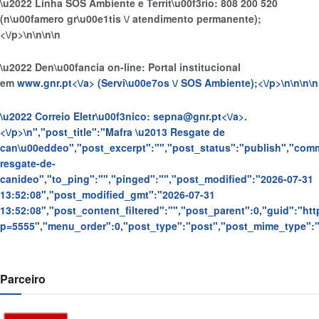
\u2022 Linha SOS Ambiente e Territ\u00f3rio: 808 200 520
(n\u00famero gr\u00e1tis \/ atendimento permanente);
<\/p>\n
\n\n
\n
\u2022 Den\u00fancia on-line: Portal institucional
em
www.gnr.pt<\/a> (Servi\u00e7os \/ SOS Ambiente);<\/p>\n
\n\n
\n
\u2022 Correio Eletr\u00f3nico:
sepna@gnr.pt<\/a>.
<\/p>\n
","post_title":"Mafra \u2013 Resgate de
can\u00eddeo","post_excerpt":"","post_status":"publish","com
resgate-de-
canideo","to_ping":"","pinged":"","post_modified":"2026-07-31
13:52:08","post_modified_gmt":"2026-07-31
13:52:08","post_content_filtered":"","post_parent":0,"guid":"https
p=5555","menu_order":0,"post_type":"post","post_mime_type":"",
Parceiro