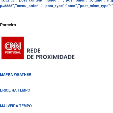
13:52:08","post_content_filtered":"","post_parent":0,"guid":"https
p=5555","menu_order":0,"post_type":"post","post_mime_type":"",
Parceiro
MAFRA WEATHER
ERICEIRA TEMPO
MALVEIRA TEMPO