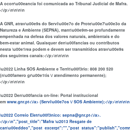
A ocorr\u00eancia foi comunicada ao Tribunal Judicial de Mafra.
<\/p>\n
\n\n
\n
A GNR, atrav\u00e9s do Servi\u00e7o de Prote\u00e7\u00e3o da
Natureza e Ambiente (SEPNA), mant\u00e9m-se profundamente
empenhada na defesa dos valores naturais, ambientais e do
bem-estar animal. Quaisquer den\u00fancias ou contributos
nesta \u00e1rea podem e devem ser transmitidos atrav\u00e9s
dos seguintes canais:<\/p>\n
\n\n
\n
\u2022 Linha SOS Ambiente e Territ\u00f3rio: 808 200 520
(n\u00famero gr\u00e1tis \/ atendimento permanente);
<\/p>\n
\n\n
\n
\u2022 Den\u00fancia on-line: Portal institucional
em
www.gnr.pt<\/a> (Servi\u00e7os \/ SOS Ambiente);<\/p>\n
\n\n
\n
\u2022 Correio Eletr\u00f3nico:
sepna@gnr.pt<\/a>.
<\/p>\n
","post_title":"Mafra \u2013 Resgate de
can\u00eddeo","post_excerpt":"","post_status":"publish","com