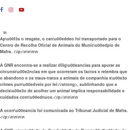
\n
Ap\u00f3s o resgate, o can\u00eddeo foi transportado para o
Centro de Recolha Oficial de Animais do Munic\u00edpio de
Mafra. <\/p>\n
\n\n\n
A GNR encontra-se a realizar dilig\u00eancias para apurar as
circunst\u00e2ncias em que ocorreram os factos e
relembra que
o abandono e os maus-tratos a animais de companhia s\u00e3o
crimes pun\u00edveis por lei<\/strong>, sublinhando que a
decis\u00e3o de acolher um animal implica responsabilidade e
cuidados cont\u00ednuos.<\/p>\n
\n\n
\n
A ocorr\u00eancia foi comunicada ao Tribunal Judicial de Mafra.
<\/p>\n
\n\n
\n