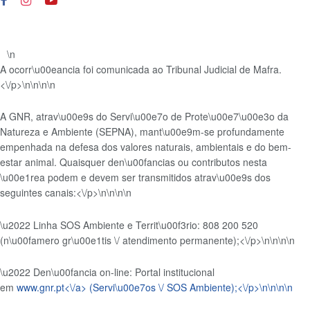
\n
A ocorr\u00eancia foi comunicada ao Tribunal Judicial de Mafra.
<\/p>\n
\n\n\n
A GNR, atrav\u00e9s do Servi\u00e7o de Prote\u00e7\u00e3o da
Natureza e Ambiente (SEPNA), mant\u00e9m-se profundamente
empenhada na defesa dos valores naturais, ambientais e do bem-
estar animal. Quaisquer den\u00fancias ou contributos nesta
\u00e1rea podem e devem ser transmitidos atrav\u00e9s dos
seguintes canais:<\/p>\n
\n\n
\n
\u2022 Linha SOS Ambiente e Territ\u00f3rio: 808 200 520
(n\u00famero gr\u00e1tis \/ atendimento permanente);<\/p>\n
\n\n
\n
\u2022 Den\u00fancia on-line: Portal institucional
em
www.gnr.pt<\/a> (Servi\u00e7os \/ SOS Ambiente);<\/p>\n
\n\n
\n