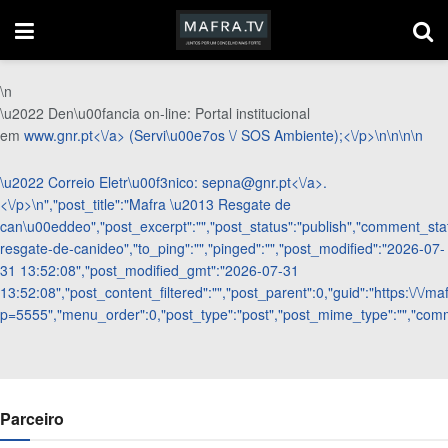
\n
\u2022 Den\u00fancia on-line: Portal institucional
em
www.gnr.pt<\/a> (Servi\u00e7os \/ SOS Ambiente);<\/p>\n
\n\n\n
\u2022 Correio Eletr\u00f3nico:
sepna@gnr.pt<\/a>.
<\/p>\n
","post_title":"Mafra \u2013 Resgate de
can\u00eddeo","post_excerpt":"","post_status":"publish","comment_sta
resgate-de-canideo","to_ping":"","pinged":"","post_modified":"2026-07-
31 13:52:08","post_modified_gmt":"2026-07-31
13:52:08","post_content_filtered":"","post_parent":0,"guid":"https:\/\/maf
p=5555","menu_order":0,"post_type":"post","post_mime_type":"","comment
Parceiro