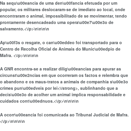
Na sequ\u00eancia de uma den\u00fancia efetuada por um
popular, os militares deslocaram-se de imediato ao local, onde
encontraram o animal, impossibilitado de se movimentar, tendo
prontamente desencadeado uma opera\u00e7\u00e3o de
salvamento.<\/p>\n
\n\n
\n
Ap\u00f3s o resgate, o can\u00eddeo foi transportado para o
Centro de Recolha Oficial de Animais do Munic\u00edpio de
Mafra. <\/p>\n
\n\n
\n
A GNR encontra-se a realizar dilig\u00eancias para apurar as
circunst\u00e2ncias em que ocorreram os factos e
relembra que
o abandono e os maus-tratos a animais de companhia s\u00e3o
crimes pun\u00edveis por lei<\/strong>, sublinhando que a
decis\u00e3o de acolher um animal implica responsabilidade e
cuidados cont\u00ednuos.<\/p>\n
\n\n
\n
A ocorr\u00eancia foi comunicada ao Tribunal Judicial de Mafra.
<\/p>\n
\n\n
\n