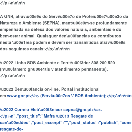
<\/p>\n
\n\n
\n
A GNR, atrav\u00e9s do Servi\u00e7o de Prote\u00e7\u00e3o da
Natureza e Ambiente (SEPNA), mant\u00e9m-se profundamente
empenhada na defesa dos valores naturais, ambientais e do
bem-estar animal. Quaisquer den\u00fancias ou contributos
nesta \u00e1rea podem e devem ser transmitidos atrav\u00e9s
dos seguintes canais:<\/p>\n
\n\n
\n
\u2022 Linha SOS Ambiente e Territ\u00f3rio: 808 200 520
(n\u00famero gr\u00e1tis \/ atendimento permanente);
<\/p>\n
\n\n
\n
\u2022 Den\u00fancia on-line: Portal institucional
em
www.gnr.pt<\/a> (Servi\u00e7os \/ SOS Ambiente);<\/p>\n
\n\n
\n
\u2022 Correio Eletr\u00f3nico:
sepna@gnr.pt<\/a>.
<\/p>\n
","post_title":"Mafra \u2013 Resgate de
can\u00eddeo","post_excerpt":"","post_status":"publish","com
resgate-de-