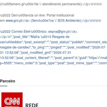
(n\u00famero gr\u00e1tis \/ atendimento permanente);<\/p>\n
\n\n
\n
\u2022 Den\u00fancia on-line: Portal institucional
em
www.gnr.pt<\/a> (Servi\u00e7os \/ SOS Ambiente);<\/p>\n
\n\n
\n
\u2022 Correio Eletr\u00f3nico:
sepna@gnr.pt<\/a>.
<\/p>\n
","post_title":"Mafra \u2013 Resgate de
can\u00eddeo","post_excerpt":"","post_status":"publish","comment_sta
resgate-de-canideo","to_ping":"","pinged":"","post_modified":"2026-07-
31 13:52:08","post_modified_gmt":"2026-07-31
13:52:08","post_content_filtered":"","post_parent":0,"guid":"https:\/\/maf
p=5555","menu_order":0,"post_type":"post","post_mime_type":"","comment
Parceiro