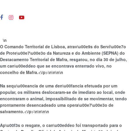
\n
O Comando Territorial de Lisboa, atrav\u00e9s do Servi\u00e7o
de Prote\u00e7\u00e3o da Natureza e do Ambiente (SEPNA) do
Destacamento Territorial de Mafra, resgatou, no dia 30 de julho,
um can\u00eddeo que se encontrava enterrado vivo, no
concelho de Mafra.<\/p>\n
\n\n\n
Na sequ\u00eancia de uma den\u00fancia efetuada por um
popular, os militares deslocaram-se de imediato ao local, onde
encontraram o animal, impossibilitado de se movimentar, tendo
prontamente desencadeado uma opera\u00e7\u00e3o de
salvamento.<\/p>\n
\n\n
\n
Ap\u00f3s o resgate, o can\u00eddeo foi transportado para o