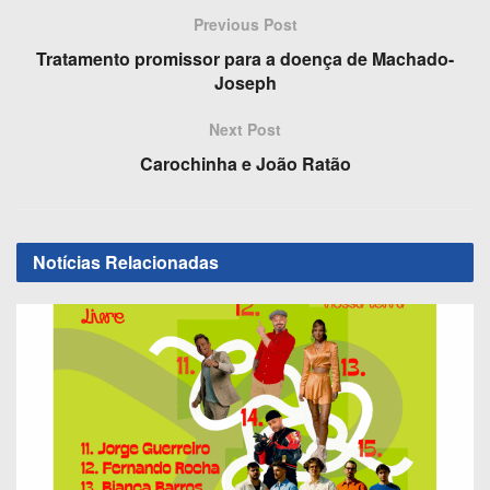
c
st
ail
ar
Previous Post
e
o
e
Tratamento promissor para a doença de Machado-
b
d
Joseph
o
o
Next Post
o
n
Carochinha e João Ratão
k
Notícias
Relacionadas