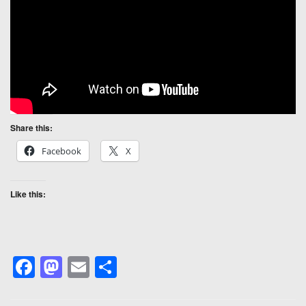
Share this:
Facebook
X
Like this:
F
M
E
S
a
a
m
h