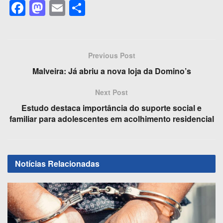
F
M
E
S
a
a
m
h
c
st
ail
ar
e
o
e
Previous Post
b
d
Malveira: Já abriu a nova loja da Domino’s
o
o
Next Post
o
n
Estudo destaca importância do suporte social e
k
familiar para adolescentes em acolhimento residencial
Notícias
Relacionadas