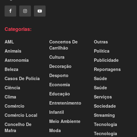
Categorias:
AML
Concertos De
Outras
Carrilhão
Animais
Política
Cultura
Astronomia
Publicidade
Decoração
Beleza
Reportagens
Desporto
Casos De Policia
Saúde
Economia
Ciência
Saúde
Educação
Clima
Serviços
Entretenimento
Comércio
Sociedade
Infantil
Comércio Local
Streaming
Meio Ambiente
Concelho De
Tecnologia
Mafra
Moda
Tecnologia