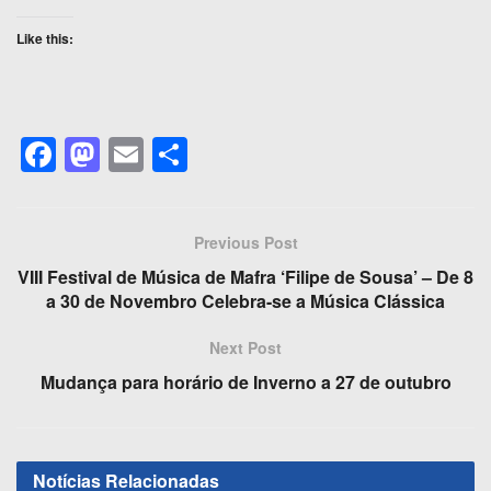
Like this:
F
M
E
S
a
a
m
h
c
st
ail
ar
Previous Post
e
o
e
VIII Festival de Música de Mafra ‘Filipe de Sousa’ – De 8
b
d
a 30 de Novembro Celebra-se a Música Clássica
o
o
Next Post
o
n
Mudança para horário de Inverno a 27 de outubro
k
Notícias
Relacionadas