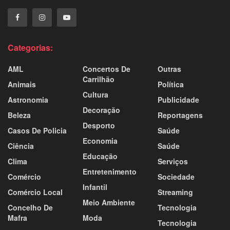
Categorias:
AML
Concertos De
Outras
Carrilhão
Animais
Política
Cultura
Astronomia
Publicidade
Decoração
Beleza
Reportagens
Desporto
Casos De Policia
Saúde
Economia
Ciência
Saúde
Educação
Clima
Serviços
Entretenimento
Comércio
Sociedade
Infantil
Comércio Local
Streaming
Meio Ambiente
Concelho De
Tecnologia
Mafra
Moda
Tecnologia