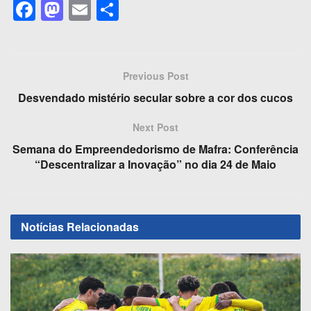
F
M
E
S
a
a
m
h
c
st
ail
ar
e
o
e
Previous Post
b
d
Desvendado mistério secular sobre a cor dos cucos
o
o
Next Post
o
n
Semana do Empreendedorismo de Mafra: Conferência
k
“Descentralizar a Inovação” no dia 24 de Maio
Notícias
Relacionadas