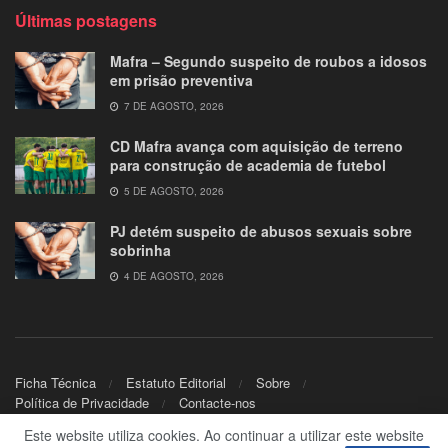
Últimas postagens
Mafra – Segundo suspeito de roubos a idosos
em prisão preventiva
7 DE AGOSTO, 2026
CD Mafra avança com aquisição de terreno
para construção de academia de futebol
5 DE AGOSTO, 2026
PJ detém suspeito de abusos sexuais sobre
sobrinha
4 DE AGOSTO, 2026
Ficha Técnica
Estatuto Editorial
Sobre
Política de Privacidade
Contacte-nos
Este website utiliza cookies. Ao continuar a utilizar este website
© 2024
Mafra.TV