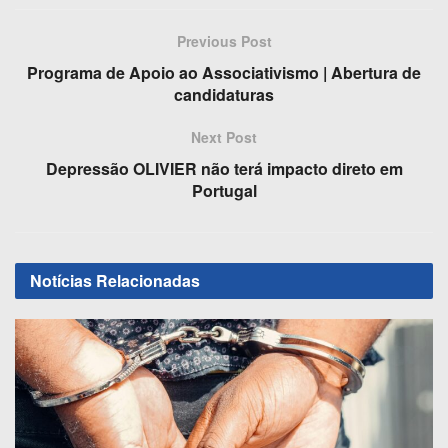
c
st
ail
ar
e
o
e
Previous Post
b
d
Programa de Apoio ao Associativismo | Abertura de
o
o
candidaturas
o
n
Next Post
k
Depressão OLIVIER não terá impacto direto em
Portugal
Notícias
Relacionadas