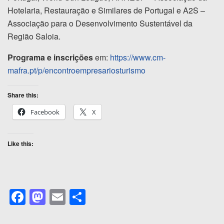
Hotelaria, Restauração e Similares de Portugal e A2S –
Associação para o Desenvolvimento Sustentável da
Região Saloia.
Programa e inscrições
em:
https://www.cm-
mafra.pt/p/encontroempresariosturismo
Share this:
Facebook
X
Like this:
F
M
E
S
a
a
m
h